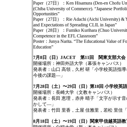
Paper（27日）：Ken Hisamura (Den-en Chofu Univers
(Chiba University of Commerce). “Japanese Portfoli
Opportunities”
Paper（27日）：Rie Adachi (Aichi University) & Yo
and Expectations of Spreading CLIL in Japan”
Paper（28日）：Fumiko Kurihara (Chuo University). “
Competence in the EFL Classroom”
Poster：Junya Narita. “The Educational Value of F
Education”
7月8日（日）JACET 第11回 関東支部大会
開催場所：神田外語大学（幕張キャンパス）
発表者：山口 高領，久村 研「小学校英語指
今後の課題―」
7月28日（土）〜29日（日）第18回 小学校英語
開催場所：長崎大学（文教キャンパス）
発表者：長田 恵理，赤井 晴子「文字が示す
かして―」
発表者：竹田 里香，土屋 佳雅里，若松 里佳「
8月18日（土）〜19日（日）関東甲信越英語教育