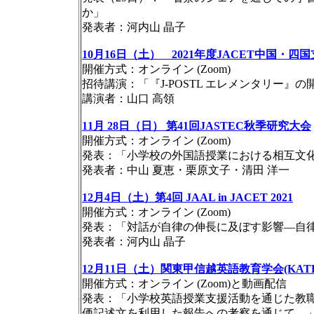
か」
発表者：河内山 晶子
10月16日（土） 2021年度JACET中国・
開催方式：オンライン (Zoom)
招待講演：「『J-POSTL エレメンタリー』
講演者：山口 高領
11月 28日（日） 第41回JASTEC秋季研究大会
開催方式：オンライン (Zoom)
発表：「小学校の外国語授業における相互文
発表者：中山 夏恵・栗原文子・清田 洋一
12月4日（土）第4回 JAAL in JACET 2021
開催方式：オンライン (Zoom)
発表：「対話が自律の伸長に及ぼす影響―自
発表者：河内山 晶子
12月11日（土）関東甲信越英語教育学会(KAT
開催方式：オンライン (Zoom)と動画配信
発表：「小学校英語授業支援活動を通じた教
価記述文を利用した報告への考察を通じて―