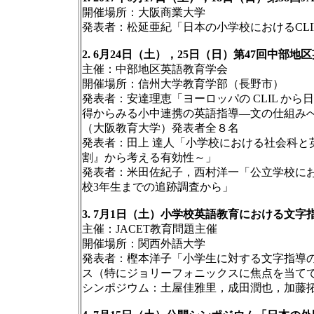
開催場所：大阪商業大学
発表者：松延亜紀「日本の小学校におけるCL
2. 6月24日（土），25日（日）第47回中部
主催：中部地区英語教育学会
開催場所：信州大学教育学部（長野市）
発表者：安達理恵「ヨーロッパの CLIL か
得からみる小中連携の英語指導―文の仕組みへ
（大阪教育大学）発表者全８名
発表者：田上 達人「小学校における社会科と英
割』から考える有効性～」
発表者：米田佐紀子，西村洋一「公立学校に
校3年生までの追跡調査から」
3. 7月1日（土）小学校英語教育における文
主催：JACET教育問題主催
開催場所：関西外語大学
発表者：樫本洋子「小学生に対する文字指導
ス（特にジョリーフォニックスに焦点を当て
シンポジウム：土屋佳雅里，成田潤也，加藤