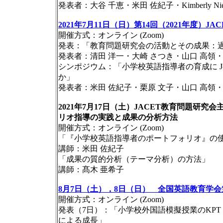
発表者：大谷 千恵・米田 佐紀子・Kimberly Niezgod
2021年7月11日（日）第14回（2021年度）J
開催方式：オンライン (Zoom)
発表：「教育問題研究会の活動とその成果：
発表者：清田 洋一・大崎 さつき・山口 高領・
シンポジウム：「小学校英語指導者の育成に J
か」
発表者：米田 佐紀子・栗原 文子・山口 高領・
2021年7月17日（土）JACET教育問題
リオ指導の実践と成果の分析方法
開催方式：オンライン (Zoom)
「『小学校英語指導者のポートフォリオ』の
講師：米田 佐紀子
「成果の質的分析（テーマ分析）の方法」
講師：髙木 亜希子
8月7日（土），8日（日） 全国英語教育学会
開催方式：オンライン (Zoom)
発表（7日）：「小学校外国語模擬授業のKPT
による成長」