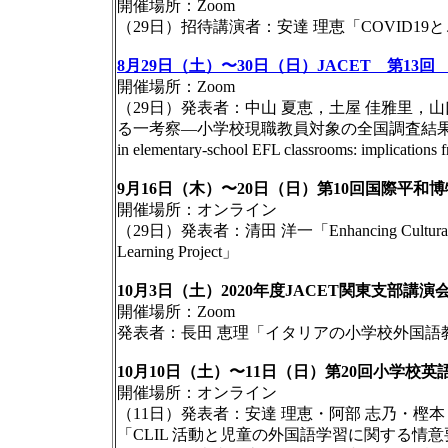
開催場所：Zoom
（29日）招待講演者：安達 理恵「COVID19
8月29日（土）〜30日（日）JACET 第13
開催場所：Zoom
（29日）発表者：中山 夏恵，土屋 佳雅里，
る一考察―小学校現職教員対象の全国調査結果が示唆すること―(Te
in elementary-school EFL classrooms: implications f
9月16日（木）〜20日（日）第10回国際平和
開催場所：オンライン
（29日）発表者：清田 洋一「Enhancing Cultural Understa
Learning Project」
10月3日（土）2020年度JACET関東支部講演
開催場所：Zoom
発表者：長田 恵理「イタリアの小学校外国語
10月10日（土）〜11日（日）第20回小学校
開催場所：オンライン
（11日）発表者：安達 理恵・阿部 志乃・樫本
「CLIL 活動と児童の外国語学習に関する情