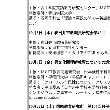
主催：青山学院英語教育研究センター、JACE
開催場所：青山学院大学
講演：浅岡千利世「理論と実践の間で―英語
こと」
10月5日（水）春日井市教職員研究会第42回
主催：春日井市教職員研究会
開催場所：春日井市福祉センター
招待講演：安達理恵「イタリアのCLILから
10月7日（金）異文化間理解教育についての
主催：JACET教育問題研究会，松本佳穂子
開催場所：早稲田大学（早稲田キャンパス）
講演：「グローバル市民性について」クリスチ
発表者：中山夏恵「日本の中学校英語教科書
シンポジウム：栗原文子，ルートゲ，松本佳穂子“Developing key
language education”
10月22日（土）国際教育研究所 第167回月