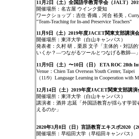
11月2日（土）全国語学教育学会（JALT）201
開催場所：名古屋 ウインク愛知
ワークショップ：吉住 香織，河合 裕美，Curry Neil，Lyon
"Team-Teaching for In-and Preservice Teachers"
11月9日（土）2019年度JACET関東支部講演
開催場所：東洋大学（白山キャンパス）
発表者：久村 研，栗原 文子「主体的・対話
いくか？―つながるツールとつなげる教師―
11月9日（土）〜10日（日） ETA ROC 28th Internati
Venue：Chien Tan Overseas Youth Center, Taipei
（11/9）Language Learning in Cooperation with
12月14日（土）2019年度JACET関東支部講演
開催場所：東洋大学（白山キャンパス）
講演者：酒井 志延「外国語教育が揺らす学習
えるのか」
2020年3月8日（日）言語教育エキスポ2020（2
開催場所：早稲田大学（早稲田キャンパス）