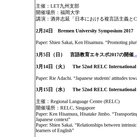
主催：LET九州支部
開催場所：福岡大学
講演：酒井志延「日本における複言語主義とCL
2月24日 Bremen University Symposium 2017
Paper: Shien Sakai, Ken Hisamura. “Promoting pluri
3月5日（日） 言語教育エキスポ2017の開催
3月14日（火） The 52nd RELC International 
Paper: Rie Adachi. “Japanese students' attitudes tow
3月15日（水） The 52nd RELC International 
主催：Regional Language Centre (RELC)
開催場所：RELC, Singapore
Paper: Ken Hisamura, Hisatake Jimbo. “Transporting
Japanese context”
Paper: Shien Sakai. “Relationships between intrinsic
learners of English”