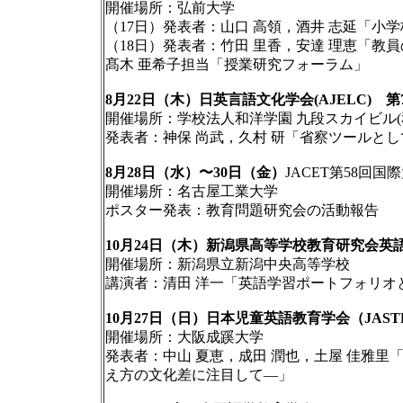
開催場所：弘前大学
（17日）発表者：山口 高領，酒井 志延「
（18日）発表者：竹田 里香，安達 理恵「
髙木 亜希子担当「授業研究フォーラム」
8月22日（木）日英言語文化学会(AJELC) 
開催場所：学校法人和洋学園 九段スカイビル(
発表者：神保 尚武，久村 研「省察ツールと
8月28日（水）〜30日（金）
JACET第58回国
開催場所：名古屋工業大学
ポスター発表：教育問題研究会の活動報告
10月24日（木）新潟県高等学校教育研究会英
開催場所：新潟県立新潟中央高等学校
講演者：清田 洋一「英語学習ポートフォリオ
10月27日（日）日本児童英語教育学会（JAS
開催場所：大阪成蹊大学
発表者：中山 夏恵，成田 潤也，土屋 佳雅
え方の文化差に注目して―」