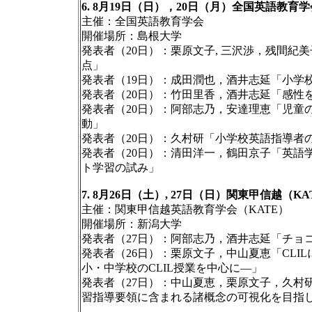
6. 8月19日（日），20日（月）全国英語教育
主催：全国英語教育学会
開催場所：島根大学
発表者（20日）：栗原文子, 三沢渉，残間
点」
発表者（19日）：成田潤也，酒井志延「小学
発表者（20日）：竹田里香，酒井志延「感性
発表者（20日）：阿部志乃，安達理恵「児童
動」
発表者（20日）：久村研「小学校英語指導者
発表者（20日）：清田洋一，鶴田京子「英語
ト学習の試み」
7. 8月26日（土）, 27日（日）関東甲信越（K
主催：関東甲信越英語教育学会（KATE）
開催場所：新潟大学
発表者（27日）：阿部志乃，酒井志延「チョ
発表者（26日）：栗原文子，中山夏恵「CLILにお
小・中学校のCLIL授業を中心に―」
発表者（27日）：中山夏恵，栗原文子，久村研「
習指導要領に含まれる諸概念の可視化を目指