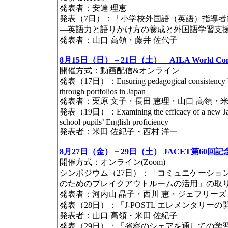
発表者：安達 理恵
発表（7日）：「小学校外国語（英語）指導
―英語力と語りかけ方の養成と外国語学習支
発表者：山口 高領・藤井 佐代子
8月15日（日）－21日（土） AILA World Congr
開催方式：動画配信&オンライン
発表（17日）：Ensuring pedagogical consistency betwe
through portfolios in Japan
発表者：栗原 文子・長田 恵理・山口 高領・米
発表（19日）：Examining the efficacy of a new Japane
school pupils’ English proficiency
発表者：米田 佐紀子・西村 洋一
8月27日（金）－29日（土） JACET第60回
開催方式：オンライン(Zoom)
シンポジウム（27日）：「コミュニケーショ
のためのブレイクアウトルームの活用」の取
発表者：河内山 晶子・西川 恵・ジェフリーズ 
発表（28日）：「J-POSTL エレメンタリー
発表者：山口 高領・米田 佐紀子
発表（29日）：「省察のシェアを通しての学