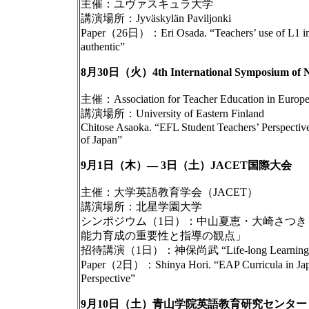
主催：ユヴァスキュラ大学
講演場所：Jyväskylän Paviljonki
Paper（26日）：Eri Osada. “Teachers’ use of L1 in the
authentic”
8月30日（火）4th International Symposium of New
主催：Association for Teacher Education in Europ
講演場所：University of Eastern Finland
Chitose Asaoka. “EFL Student Teachers’ Perspectiv
of Japan”
9月1日（木）— 3日（土）JACET国際大会
主催：大学英語教育学会（JACET）
講演場所：北星学園大学
シンポジウム（1日）：中山夏恵・大崎さつ
能力育成の重要性と指導の観点」
招待講演（1日）：神保尚武 “Life-long Learning of L
Paper（2日）：Shinya Hori. “EAP Curricula in Japane
Perspective”
9月10日（土）青山学院英語教育研究センター