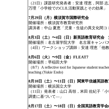
（21日）課題研究発表者：安達 理恵，阿部 志
万理「小学校でのCLIL活動実践とその効果」
7月29日（月）横須賀市国際研究会
開催場所：横須賀市教育研究所
講演者：中山 夏恵「児童・生徒の異文化間コ
8月3日（土）〜4日（日）新英語教育研究会 
開催場所：名古屋学院大学 名古屋キャンパス
（4日）ワークショップ講師：安達 理恵「他
8月6日（火）〜9日（金）FLEAT7
開催場所：早稲田大学
（8/7）A reflective tool for Japanese student teacher
teaching (Yukie Endo)
8月10日（土）〜11日（日）関東甲信越英語教
開催場所：横浜国立大学
（11日）発表者：山口 高領，米田 佐紀子「
調査に基づいて―」
8月17日（土）〜18日（日）全国英語教育学会(