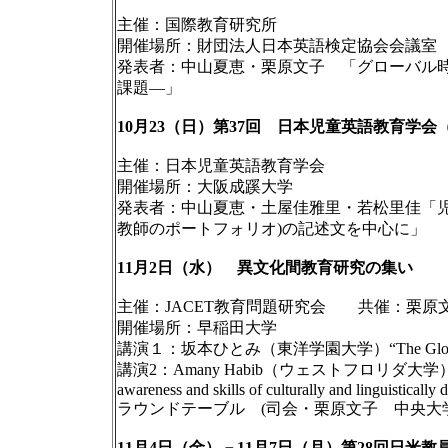
主催：国際教育研究所
開催場所：財団法人日本英語検定協会会議室
発表者：中山夏恵・栗原文子 「グローバル
課題―」
10月23（日）第37回 日本児童英語教育学会
主催：日本児童英語教育学会
開催場所：大阪成蹊大学
発表者：中山夏恵・土屋佳雅里・若松里佳「児童
教師のポートフォリオ)の記述文を中心に」
11月2日（水） 異文化間教育研究の集い
主催：JACET教育問題研究会 共催：栗原
開催場所：早稲田大学
講演１：坂本ひとみ（東洋学園大学）“The Global Greenglis
講演2：Amany Habib（ウェストフロリダ大学） “A small sca
awareness and skills of culturally and linguistically 
ラウンドテーブル (司会・栗原文子 中央大学
11月4日（金）－11月7日（月）第28回日米教