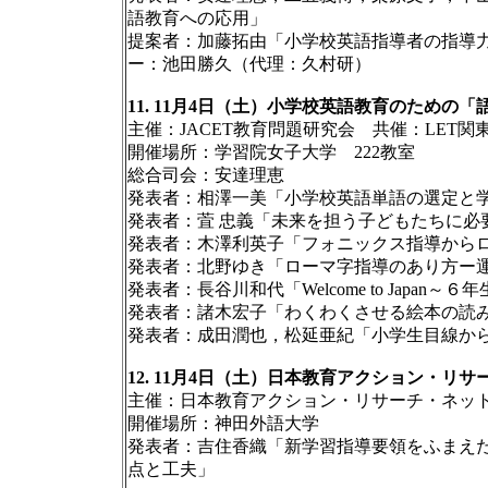
語教育への応用」
提案者：加藤拓由「小学校英語指導者の指導
ー：池田勝久（代理：久村研）
11. 11月4日（土）小学校英語教育のため
主催：JACET教育問題研究会 共催：LET関
開催場所：学習院女子大学 222教室
総合司会：安達理恵
発表者：相澤一美「小学校英語単語の選定と
発表者：萓 忠義「未来を担う子どもたちに必
発表者：木澤利英子「フォニックス指導から
発表者：北野ゆき「ローマ字指導のあり方ー
発表者：長谷川和代「Welcome to Jap
発表者：諸木宏子「わくわくさせる絵本の読
発表者：成田潤也，松延亜紀「小学生目線か
12. 11月4日（土）日本教育アクション・リ
主催：日本教育アクション・リサーチ・ネッ
開催場所：神田外語大学
発表者：吉住香織「新学習指導要領をふまえ
点と工夫」