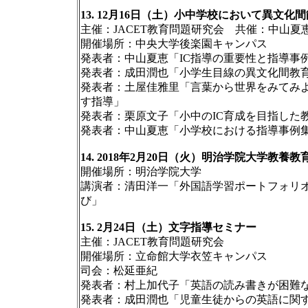
13. 12月16日（土）小中学校において異文
主催：JACET教育問題研究会 共催：中山夏
開催場所：中央大学後楽園キャンパス
発表者：中山夏恵「IC指導の重要性と指導事
発表者：成田潤也「小学生目線の異文化間教
発表者：土屋佳雅里「言葉から世界をみてみ
す指導」
発表者：栗原文子「小中のIC育成を目指した
発表者：中山夏恵「小学校における指導事例
14. 2018年2月20日（火）明治学院大学教
開催場所：明治学院大学
講演者：清田洋一「外国語学習ポートフォリ
び」
15. 2月24日（土）文字指導セミナー
主催：JACET教育問題研究会
開催場所：立命館大学衣笠キャンパス
司会：松延亜紀
発表者：村上加代子「英語の読み書きが困難
発表者：成田潤也「児童生徒からの英語に関