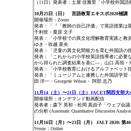
（11日）発表者：土屋 佳雅里「小学校外国語
10月25日（日） 言語教育エキスポ2020補講
開催場所：Zoom
発表：「『「教師の自己評価」で英語授業は変わる
千利世・栗原 文子
発表：「小学校での異文化理解教育実践と教員の
ゆき・吹越 菜央
発表：「児童の異文化間能力を育む外国語の授
発表：「これからの小学校英語指導者に必要
から得られた調査結果を基に―」山口 高領・米
発表：「小学校教育におけるアルファベット指
発表：「ミュージアムと連携した外国語学習
田 洋一・Georgette Wilson・ 阿部 志乃
11月14（土）〜21日（土）JACET関西支部大
開催場所：オンデマンド動画配信
発表者：森下 美和・松岡 真由子「ウェブ会
の分析 (Automatic Quantitative Discussion Analysis
11月16日（月）〜23日（月） JALT 2020: 
Venue：Online