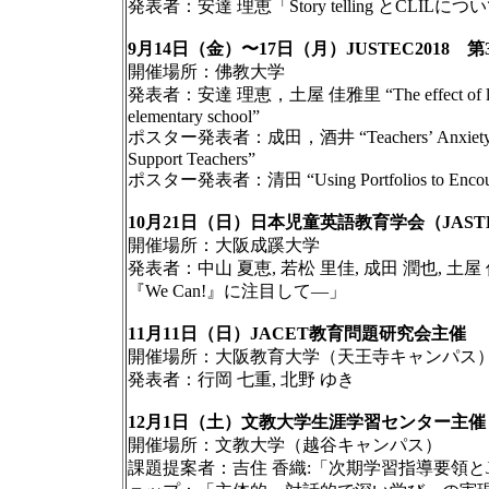
発表者：安達 理恵「Story telling とCLILにつ
9月14日（金）〜17日（月）JUSTEC2018
開催場所：佛教大学
発表者：安達 理恵，土屋 佳雅里 “The effect of linguistic a
elementary school”
ポスター発表者：成田，酒井 “Teachersʼ Anxiety About En
Support Teachers”
ポスター発表者：清田 “Using Portfolios to Encourage th
10月21日（日）日本児童英語教育学会（JAS
開催場所：大阪成蹊大学
発表者：中山 夏恵, 若松 里佳, 成田 潤也,
『We Can!』に注目して―」
11月11日（日）JACET教育問題研究会主
開催場所：大阪教育大学（天王寺キャンパス
発表者：行岡 七重, 北野 ゆき
12月1日（土）文教大学生涯学習センター主
開催場所：文教大学（越谷キャンパス）
課題提案者：吉住 香織:「次期学習指導要領とJ-