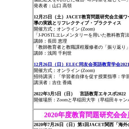
発表者：山口 高領
12月25日（土）JACET教育問題研究会主
導の実践とリフレクティブ・プラクティス
開催方式：オンライン (Zoom)
「J-POSTLエレメンタリーを用いた教科教育
講師：長田 恵理
「教師教育者と教職課程履修者の「振り返り
講師：浅岡 千利世
12月26日（日）ELEC同友会英語教育学会20
開催方式：オンライン (Zoom)
招待講演：「学習者自律を促す授業指導：学
講演者：吉住 香織
2022年3月5日（日） 言語教育エキスポ2022
開催場所：Zoomと早稲田大学（早稲田キャン
2020年度教育問題研究会
2020年7月26日（日）第1回JACET関西「