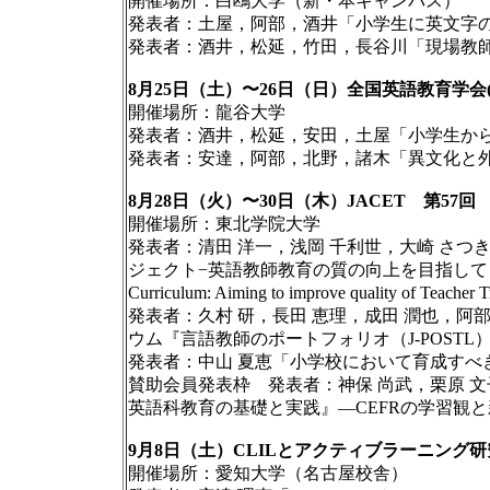
開催場所：白鴎大学（新・本キャンパス）
発表者：土屋，阿部，酒井「小学生に英文字
発表者：酒井，松延，竹田，長谷川「現場教
8月25日（土）〜26日（日）全国英語教育学会(
開催場所：龍谷大学
発表者：酒井，松延，安田，土屋「小学生か
発表者：安達，阿部，北野，諸木「異文化と
8月28日（火）〜30日（木）JACET 第57
開催場所：東北学院大学
発表者：清田 洋一，浅岡 千利世，大崎 さつき
ジェクト−英語教師教育の質の向上を目指して (Using J-POST
Curriculum: Aiming to improve quality of Teacher 
発表者：久村 研，長田 恵理，成田 潤也，阿部
ウム『言語教師のポートフォリオ（J-POST
発表者：中山 夏恵「小学校において育成すべ
賛助会員発表枠 発表者：神保 尚武，栗原 文子「Action-or
英語科教育の基礎と実践』―CEFRの学習観
9月8日（土）CLILとアクティブラーニング
開催場所：愛知大学（名古屋校舎）