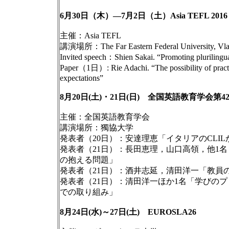
6月30日（木）―7月2日（土）Asia TEFL 2016
主催：Asia TEFL
講演場所：The Far Eastern Federal University, Vlad
Invited speech：Shien Sakai. “Promoting plurilingua
Paper（1日）: Rie Adachi. “The possibility of practi
expectations”
8月20日(土)・21日(日) 全国英語教育学会第
主催：全国英語教育学会
講演場所：獨協大学
発表者（20日）：安達理恵「イタリアのCLI
発表者（21日）：長田恵理，山口高領，他1名
の抱える問題」
発表者（21日）：酒井志延，清田洋一「教員
発表者（21日）：清田洋一ほか1名「学びの
での取り組み」
8月24日(水)～27日(土) EUROSLA26