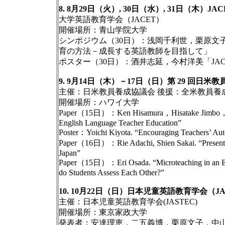
8. 8月29日（火）, 30日（水）, 31日（木）J
大学英語教育学会（JACET）
開催場所：青山学院大学
シンポジウム（30日）：浅岡千利世，栗原文子
育の方法－成長する英語教師を目指して」
ポスター（30日）：酒井志延，今村洋美「JA
9. 9月14日（木）－17日（日）第 29 回日
主催：日米教員養成協議会 後援：全米教員養成大
開催場所：ハワイ大学
Paper（15日）：Ken Hisamura，Hisatake Jimbo，Shie
English Language Teacher Education”
Poster：Yoichi Kiyota. “Encouraging Teachers’ Aut
Paper（16日）：Rie Adachi, Shien Sakai. “Presentation
Japan”
Paper（15日）：Eri Osada. “Microteaching in an El
do Students Assess Each Other?”
10. 10月22日（日）日本児童英語教育学会（J
主催：日本児童英語教育学会(JASTEC)
開催場所：東京家政大学
発表者：安達理恵，二五義博，栗原文子，中山