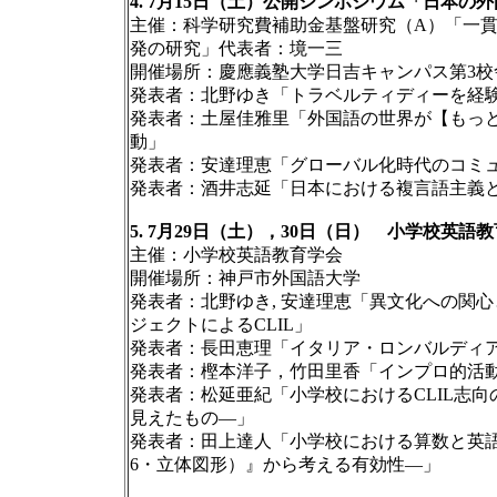
4. 7月15日（土）公開シンポジウム「日本
主催：科学研究費補助金基盤研究（A）「一
発の研究」代表者：境一三
開催場所：慶應義塾大学日吉キャンパス第3校
発表者：北野ゆき「トラベルティディーを経
発表者：土屋佳雅里「外国語の世界が【もっ
動」
発表者：安達理恵「グローバル化時代のコミ
発表者：酒井志延「日本における複言語主義とC
5. 7月29日（土），30日（日） 小学校英語
主催：小学校英語教育学会
開催場所：神戸市外国語大学
発表者：北野ゆき, 安達理恵「異文化への関
ジェクトによるCLIL」
発表者：長田恵理「イタリア・ロンバルディ
発表者：樫本洋子，竹田里香「インプロ的活
発表者：松延亜紀「小学校におけるCLIL志
見えたもの―」
発表者：田上達人「小学校における算数と英語
6・立体図形）』から考える有効性―」