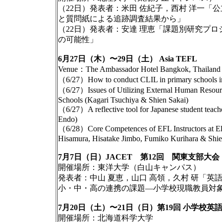
（22日）発表者：米田 佐紀子，西村 洋一「公
と質問紙による追跡調査結果から」
（22日）発表者：安達 理恵「課題別研究プロ
の可能性」
6月27日（木）〜29日（土） Asia TEFL
Venue：The Ambassador Hotel Bangkok, Thailand
（6/27）How to conduct CLIL in primary schools in
（6/27）Issues of Utilizing External Human Resourc
Schools (Kagari Tsuchiya & Shien Sakai)
（6/27）A reflective tool for Japanese student teache
Endo)
（6/28）Core Competences of EFL Instructors at El
Hisamura, Hisatake Jimbo, Fumiko Kurihara & Shie
7月7日（日）JACET 第12回 関東支部大会
開催場所：東洋大学（白山キャンパス）
発表者：中山 夏恵，山口 高領，久村 研「
小・中・高の連携の課題―小学校現職教員対象「
7月20日（土）〜21日（日）第19回 小学校英語
開催場所：北海道科学大学