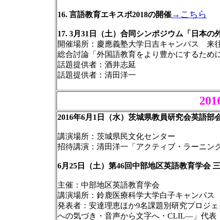
→こちら
16. 言語教育エキスポ2018の開催
17. 3月31日（土）合同シンポジウム「日
開催場所：慶應義塾大学日吉キャンパス 来
総合討論「外国語教育をより豊かにするため
話題提供者：酒井志延
話題提供者：清田洋一
20
2016年6月1日（水）茨城県教員研究会英語部
講演場所：茨城県民文化センター
招待講演：清田洋一「アクティブ・ラーニン
6月25日（土）第46回中部地区英語教育学会 
主催：中部地区英語教育学会
講演場所：鈴鹿医療科学大学白子キャンパス
発表者：安達理恵ほか9名課題別研究プロジ
への気づき・音声から文字へ・CLIL―」代